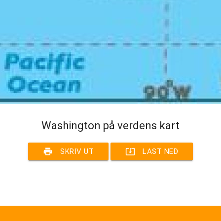
Washington på verdens kart
print
system_update_alt
SKRIV UT
LAST NED