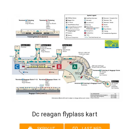
Dc reagan flyplass kart
print
system_update_alt
SKRIV UT
LAST NED