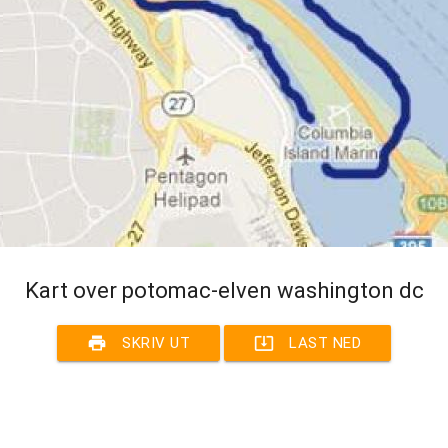
Kart over potomac-elven washington dc
print
system_update_alt
SKRIV UT
LAST NED