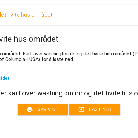
det hvite hus området
vite hus området
 området. Kart over washington dc og det hvite hus området (Dist
f Columbia - USA) for å laste ned.
er kart over washington dc og det hvite hus
print
system_update_alt
SKRIV UT
LAST NED