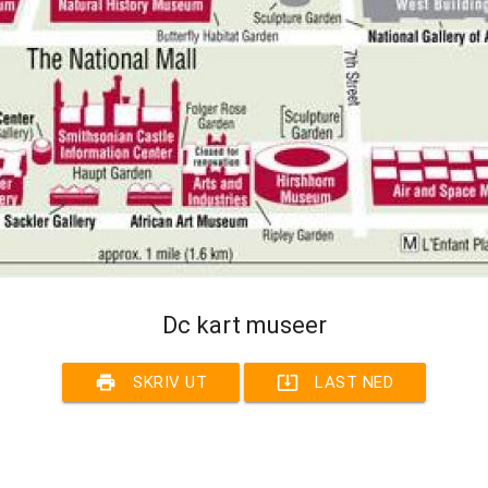
Dc kart museer
print
system_update_alt
SKRIV UT
LAST NED