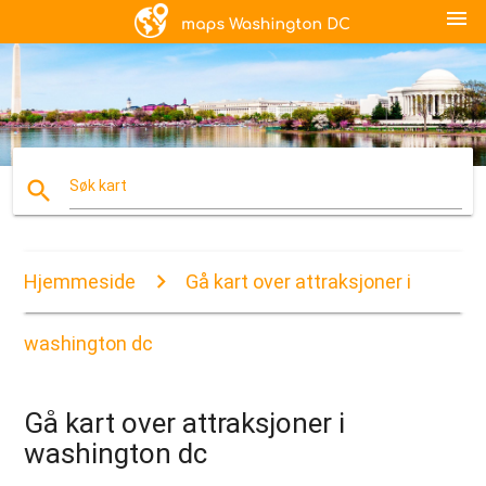
menu
search
Søk kart
Hjemmeside
Gå kart over attraksjoner i
washington dc
Gå kart over attraksjoner i
washington dc