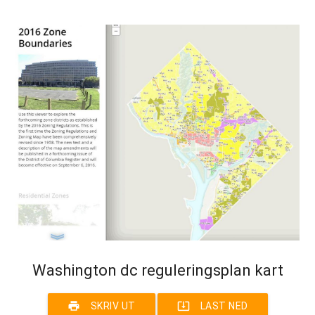
Washington dc reguleringsplan kart
print
system_update_alt
SKRIV UT
LAST NED