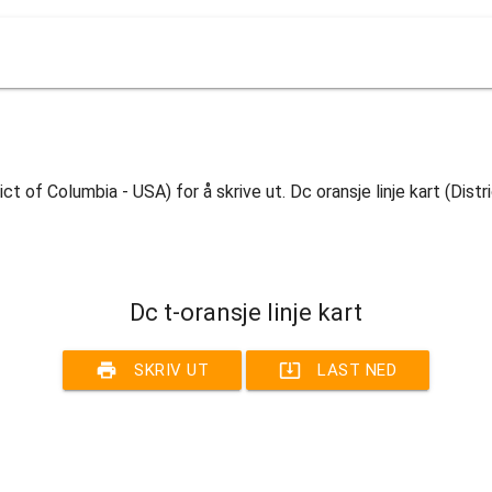
trict of Columbia - USA) for å skrive ut. Dc oransje linje kart (Dist
Dc t-oransje linje kart
print
system_update_alt
SKRIV UT
LAST NED