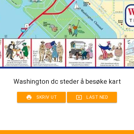
Washington dc steder å besøke kart
print
system_update_alt
SKRIV UT
LAST NED